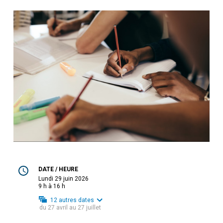
DATE / HEURE
lundi 29 juin 2026
9 h à 16 h
12
autres dates
du
27 avril
au
27 juillet