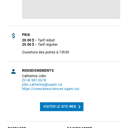
PRIX
20.00
$
–
Tarif réduit
25.00
$
–
Tarif régulier
Ouverture des portes à 13h30
RENSEIGNEMENTS
Catherine Jolin
(514) 987-3678
jolin.catherine@uqam.ca
https://coeurdessciences.uqam.ca/
VISITER LE SITE WEB