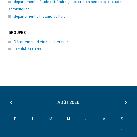
département d'études littéraires, doctorat en sémiologie, études
sémiotiques
département d'histoire de l'art
GROUPES
Département d'études littéraires
Faculté des arts
AOÛT
2026
D
L
M
M
J
V
S
1