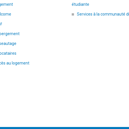
gement
étudiante
lcome
Services à la communauté d
ô!
bergement
seautage
ocataires
cès au logement