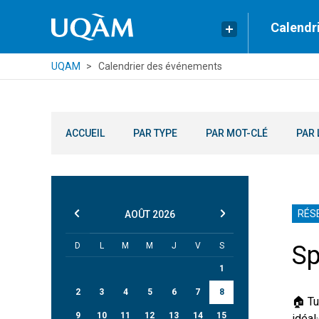
Calendr
UQAM
Calendrier des événements
ACCUEIL
PAR TYPE
PAR MOT-CLÉ
PAR 
RÉS
AOÛT
2026
D
L
M
M
J
V
S
Sp
1
2
3
4
5
6
7
8
🏠 Tu
9
10
11
12
13
14
15
idéal