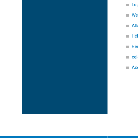
Lo
We
All
Hé
Ré
col
Ac