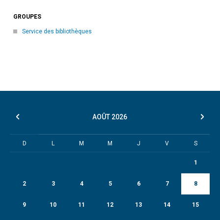
GROUPES
Service des bibliothèques
AOÛT
2026
D
L
M
M
J
V
S
1
2
3
4
5
6
7
8
9
10
11
12
13
14
15