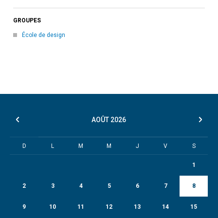
GROUPES
École de design
AOÛT
2026
D
L
M
M
J
V
S
1
2
3
4
5
6
7
8
9
10
11
12
13
14
15