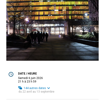
DATE / HEURE
samedi 6 juin 2026
21 h à 23 h 59
144
autres dates
du
22 avril
au
13 septembre