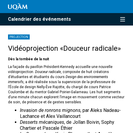
Calendrier des événements
PROJECTION
Vidéoprojection «Douceur radicale»
Dès la tombée de la nuit
La façade du pavillon Président-Kennedy accueille une nouvelle
vidéoprojection.
Douceur radicale
, composée de huit créations
d’étudiantes et étudiants du cours
Design des environnements
immersifs
, a été réalisée sous la supervision de la professeure de
l’École de design Nelly-Ève Rajotte, du chargé de cours Patrice
Coulombe et du mentor Gabriel Poirier-Galarneau. Les huit segments
d’une minute chacun explorent l’image en mouvement comme vecteur
de soin, de présence et de gestes sensibles.
Invasion de ronrons mignons
, par Aleks Nadeau-
Lachance et Alex Vaillancourt
Desserts mécaniques
, de Jollan Boivin, Sophy
Chartier et Pascale Éthier