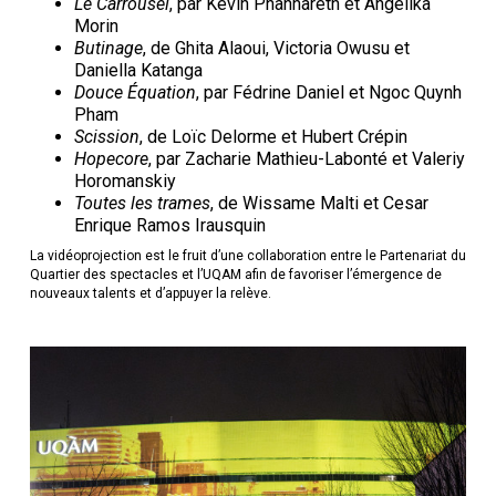
Le Carrousel
, par Kevin Phannareth et Angelika
Morin
Butinage
, de Ghita Alaoui, Victoria Owusu et
Daniella Katanga
Douce Équation
, par Fédrine Daniel et Ngoc Quynh
Pham
Scission
, de Loïc Delorme et Hubert Crépin
Hopecore
, par Zacharie Mathieu-Labonté et Valeriy
Horomanskiy
Toutes les trames
, de Wissame Malti et Cesar
Enrique Ramos Irausquin
La vidéoprojection est le fruit d’une collaboration entre le Partenariat du
Quartier des spectacles et l’UQAM afin de favoriser l’émergence de
nouveaux talents et d’appuyer la relève.