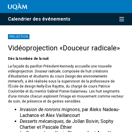
Calendrier des événements
PROJECTION
Vidéoprojection «Douceur radicale»
Dès la tombée de la nuit
La façade du pavillon Président-Kennedy accueille une nouvelle
vidéoprojection.
Douceur radicale
, composée de huit créations
d’étudiantes et étudiants du cours
Design des environnements
immersifs
, a été réalisée sous la supervision de la professeure de
l’École de design Nelly-Ève Rajotte, du chargé de cours Patrice
Coulombe et du mentor Gabriel Poirier-Galarneau. Les huit segments
d’une minute chacun explorent l’image en mouvement comme vecteur
de soin, de présence et de gestes sensibles.
Invasion de ronrons mignons
, par Aleks Nadeau-
Lachance et Alex Vaillancourt
Desserts mécaniques
, de Jollan Boivin, Sophy
Chartier et Pascale Éthier