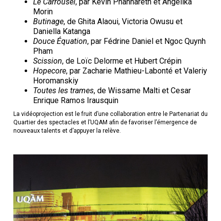
Le Carrousel
, par Kevin Phannareth et Angelika
Morin
Butinage
, de Ghita Alaoui, Victoria Owusu et
Daniella Katanga
Douce Équation
, par Fédrine Daniel et Ngoc Quynh
Pham
Scission
, de Loïc Delorme et Hubert Crépin
Hopecore
, par Zacharie Mathieu-Labonté et Valeriy
Horomanskiy
Toutes les trames
, de Wissame Malti et Cesar
Enrique Ramos Irausquin
La vidéoprojection est le fruit d’une collaboration entre le Partenariat du
Quartier des spectacles et l’UQAM afin de favoriser l’émergence de
nouveaux talents et d’appuyer la relève.