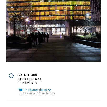
DATE / HEURE
mardi 9 juin 2026
21 h à 23 h 59
144
autres dates
du
22 avril
au
13 septembre