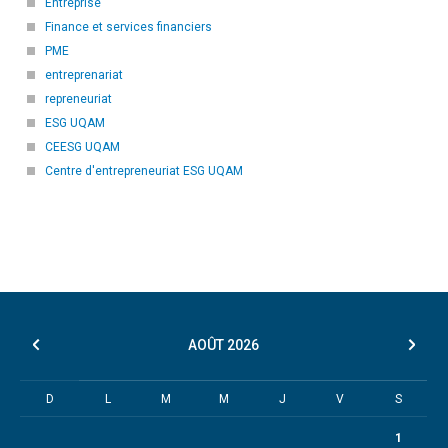
Entreprise
Finance et services financiers
PME
entreprenariat
repreneuriat
ESG UQAM
CEESG UQAM
Centre d'entrepreneuriat ESG UQAM
AOÛT
2026
D
L
M
M
J
V
S
1