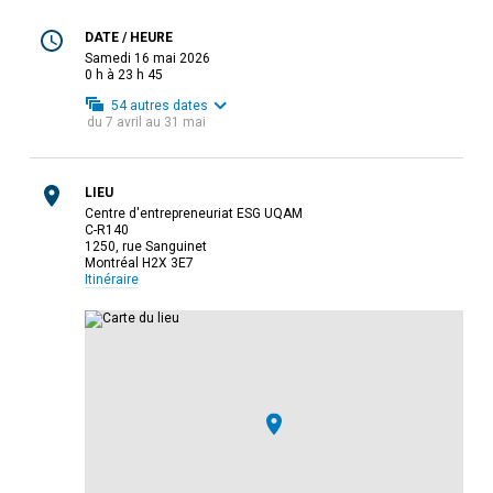
DATE / HEURE
samedi 16 mai 2026
0 h à 23 h 45
54
autres dates
du
7 avril
au
31 mai
LIEU
Centre d'entrepreneuriat ESG UQAM
C-R140
1250, rue Sanguinet
Montréal H2X 3E7
Itinéraire