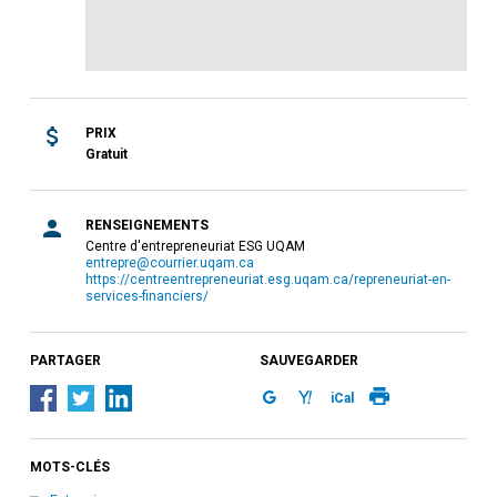
PRIX
Gratuit
RENSEIGNEMENTS
Centre d'entrepreneuriat ESG UQAM
entrepre@courrier.uqam.ca
https://centreentrepreneuriat.esg.uqam.ca/repreneuriat-en-
services-financiers/
PARTAGER
SAUVEGARDER
iCal
MOTS-CLÉS