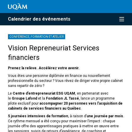
Calendrier des événements
CONFÉRENCE, FORMATION ET ATELIER
Vision Repreneuriat Services
financiers
Prenez la relève. Accélérez votre avenir.
Vous êtes une personne diplômée en finance ou nouvellement
professionnelle du secteur ? Vous rêvez de diriger votre propre cabinet
sans repartir de zéro ?
Le
Centre d’entrepreneuriat ESG UQAM
, en partenariat avec
le
Groupe Lafond
et la
Fondation JL Tassé
, lance un programme
pilote exclusif pour
accompagner 20 personnes vers l’acquisition de
cabinets de services financiers au Québec
.
5 journées intensives de formation
, à raison d’
une journée par mois
.
Ce rythme mensuel a été conçu pour maximiser l’impact : chaque
journée offre des apprentissages pratiques à mettre en œuvre entre
les sessions, suivis de retours d’expérience, de coaching et