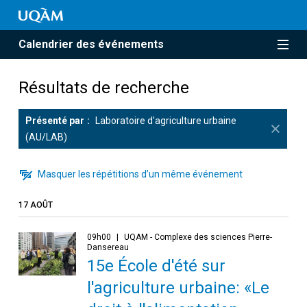
Calendrier des événements
Résultats de recherche
Présenté par
Laboratoire d'agriculture urbaine
(AU/LAB)
Masquer les répétitions d’un même événement
17 AOÛT
09h00
UQAM - Complexe des sciences Pierre-
Dansereau
15e École d'été sur
l'agriculture urbaine: «Le