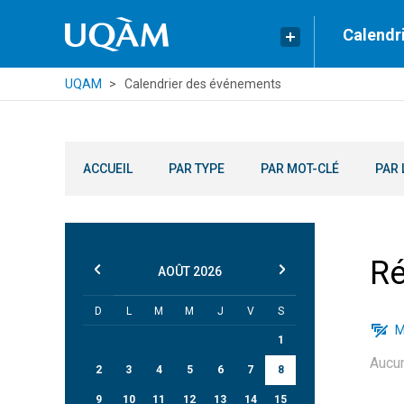
Calendr
UQAM
Calendrier des événements
ACCUEIL
PAR TYPE
PAR MOT-CLÉ
PAR 
Ré
AOÛT
2026
D
L
M
M
J
V
S
M
1
Aucu
2
3
4
5
6
7
8
9
10
11
12
13
14
15