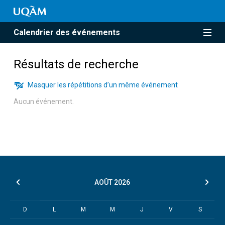
Calendrier des événements
Résultats de recherche
Masquer les répétitions d’un même événement
Aucun événement.
AOÛT
2026
D
L
M
M
J
V
S