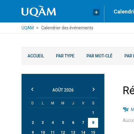
Calendr
UQAM
Calendrier des événements
ACCUEIL
PAR TYPE
PAR MOT-CLÉ
PAR 
Ré
AOÛT
2026
D
L
M
M
J
V
S
M
1
Aucu
2
3
4
5
6
7
8
9
10
11
12
13
14
15