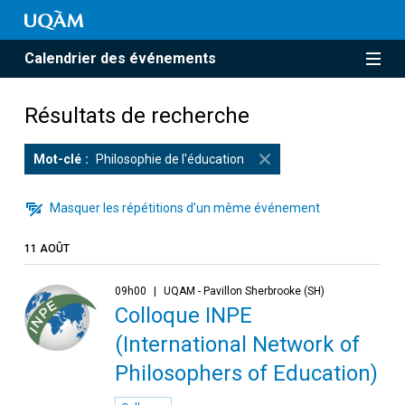
Calendrier des événements
Résultats de recherche
Mot-clé
Philosophie de l'éducation
Masquer les répétitions d’un même événement
11 AOÛT
09h00
UQAM - Pavillon Sherbrooke (SH)
Colloque INPE
(International Network of
Philosophers of Education)