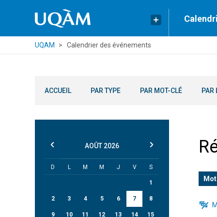
Calendr
UQAM
Calendrier des événements
ACCUEIL
PAR TYPE
PAR MOT-CLÉ
PAR 
Ré
AOÛT
2026
D
L
M
M
J
V
S
Mot
1
2
3
4
5
6
7
8
M
9
10
11
12
13
14
15