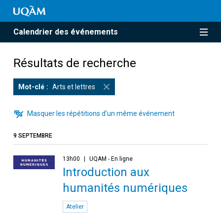
Calendrier des événements
Résultats de recherche
Mot-clé
Arts et lettres
Masquer les répétitions d’un même événement
9 SEPTEMBRE
13h00
UQAM - En ligne
Introduction aux
humanités numériques
Atelier