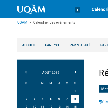
Calendr
UQAM
Calendrier des événements
ACCUEIL
PAR TYPE
PAR MOT-CLÉ
PAR 
Ré
AOÛT
2026
D
L
M
M
J
V
S
Mot
1
2
3
4
5
6
7
8
M
9
10
11
12
13
14
15