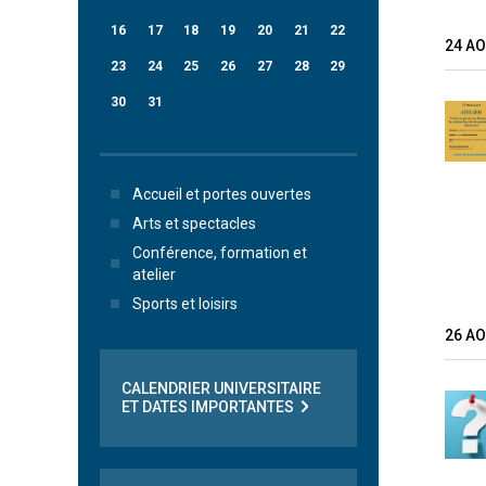
16
17
18
19
20
21
22
24 A
23
24
25
26
27
28
29
30
31
Accueil et portes ouvertes
Arts et spectacles
Conférence, formation et
atelier
Sports et loisirs
26 A
CALENDRIER UNIVERSITAIRE
ET DATES IMPORTANTES