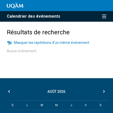
Calendrier des événements
Résultats de recherche
Masquer les répétitions d’un même événement
Aucun événement.
AOÛT
2026
D
L
M
M
J
V
S