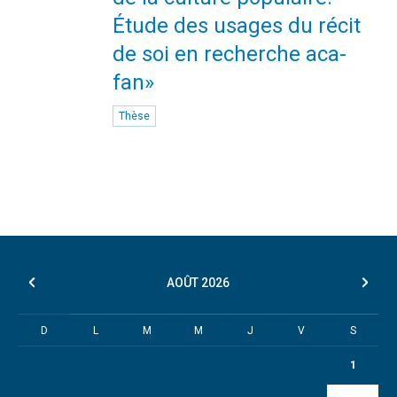
Étude des usages du récit
de soi en recherche aca-
fan»
Thèse
AOÛT
2026
D
L
M
M
J
V
S
1