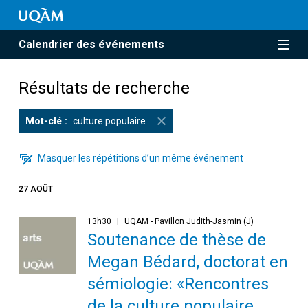
Calendrier des événements
Résultats de recherche
Mot-clé
culture populaire
Masquer les répétitions d’un même événement
27 AOÛT
13h30
UQAM - Pavillon Judith-Jasmin (J)
Soutenance de thèse de
Megan Bédard, doctorat en
sémiologie: «Rencontres
de la culture populaire.