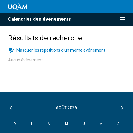
Calendrier des événements
Résultats de recherche
Masquer les répétitions d’un même événement
Aucun événement.
AOÛT
2026
D
L
M
M
J
V
S