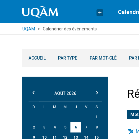
Calendr
UQAM
Calendrier des événements
ACCUEIL
PAR TYPE
PAR MOT-CLÉ
PAR 
Ré
AOÛT
2026
D
L
M
M
J
V
S
Mot
1
2
3
4
5
6
7
8
M
9
10
11
12
13
14
15