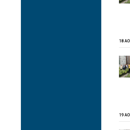
18 A
19 A