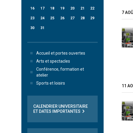
16
17
18
19
20
21
22
7 AO
23
24
25
26
27
28
29
30
31
Accueil et portes ouvertes
Arts et spectacles
Conférence, formation et
atelier
Sports et loisirs
11 A
CALENDRIER UNIVERSITAIRE
ET DATES IMPORTANTES