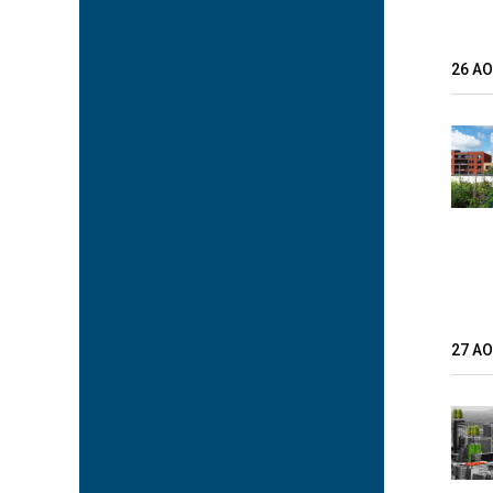
26 A
27 A