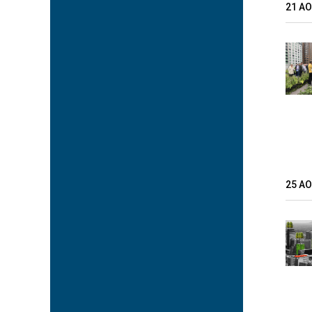
21 A
25 A