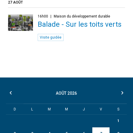
27 AOÛT
16h00
Maison du développement durable
Balade - Sur les toits verts
Visite guidée
AOÛT
2026
D
L
M
M
J
V
S
1