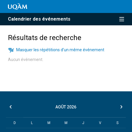
Calendrier des événements
Résultats de recherche
Masquer les répétitions d’un même événement
Aucun événement.
AOÛT
2026
D
L
M
M
J
V
S