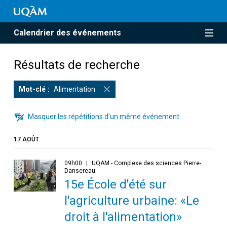
Calendrier des événements
Résultats de recherche
Mot-clé
Alimentation
Masquer les répétitions d’un même événement
17 AOÛT
09h00
UQAM - Complexe des sciences Pierre-
Dansereau
15e École d'été sur
l'agriculture urbaine: «Le
droit à l'alimentation»