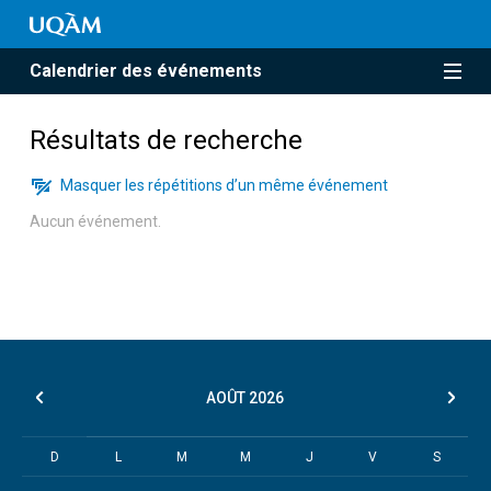
Calendrier des événements
Résultats de recherche
Masquer les répétitions d’un même événement
Aucun événement.
AOÛT
2026
D
L
M
M
J
V
S