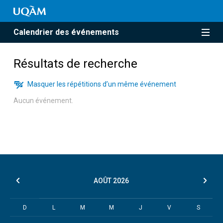
Calendrier des événements
Résultats de recherche
Masquer les répétitions d’un même événement
Aucun événement.
AOÛT
2026
D
L
M
M
J
V
S