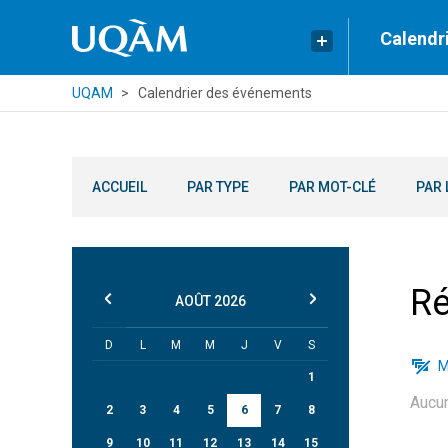
Calendr
UQAM
Calendrier des événements
ACCUEIL
PAR TYPE
PAR MOT-CLÉ
PAR 
Ré
AOÛT
2026
D
L
M
M
J
V
S
M
1
Aucu
2
3
4
5
6
7
8
9
10
11
12
13
14
15