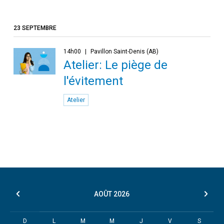
23 SEPTEMBRE
14h00
Pavillon Saint-Denis (AB)
Atelier: Le piège de
l'évitement
Atelier
AOÛT
2026
D
L
M
M
J
V
S