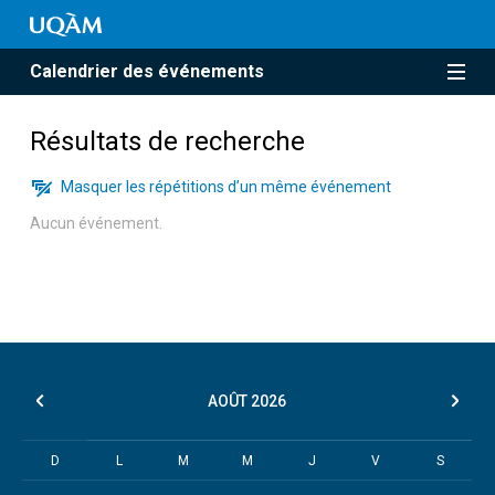
Calendrier des événements
Résultats de recherche
Masquer les répétitions d’un même événement
Aucun événement.
AOÛT
2026
D
L
M
M
J
V
S