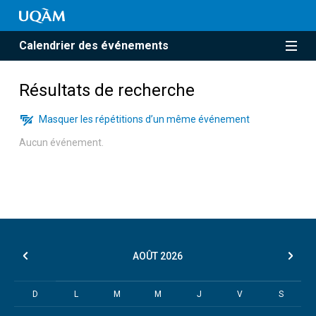
Calendrier des événements
Résultats de recherche
Masquer les répétitions d’un même événement
Aucun événement.
AOÛT
2026
D
L
M
M
J
V
S