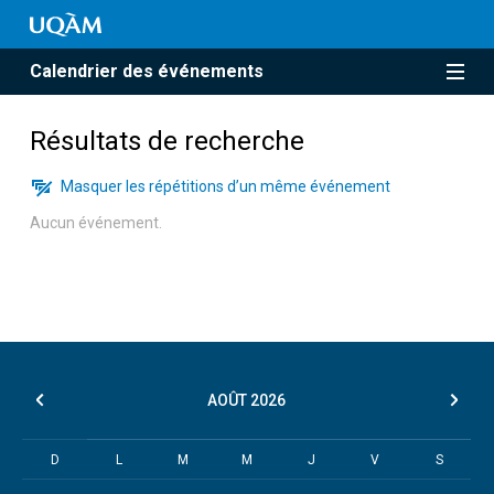
Calendrier des événements
Résultats de recherche
Masquer les répétitions d’un même événement
Aucun événement.
AOÛT
2026
D
L
M
M
J
V
S