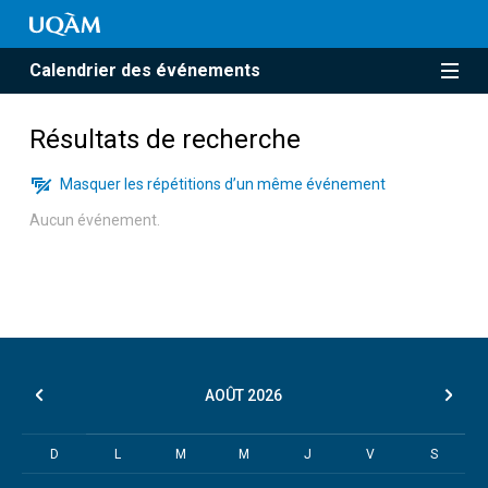
Calendrier des événements
Résultats de recherche
Masquer les répétitions d’un même événement
Aucun événement.
AOÛT
2026
D
L
M
M
J
V
S