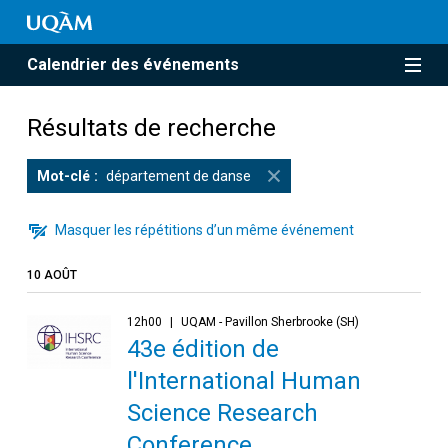
Calendrier des événements
Résultats de recherche
Mot-clé
département de danse
Masquer les répétitions d’un même événement
10 AOÛT
12h00
UQAM - Pavillon Sherbrooke (SH)
43e édition de
l'International Human
Science Research
Conference