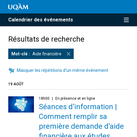
Calendrier des événements
Résultats de recherche
Mot-clé
Aide financière
Masquer les répétitions d’un même événement
19 AOÛT
18h00
En présence et en ligne
Séances d’information |
Comment remplir sa
première demande d’aide
financière aux études