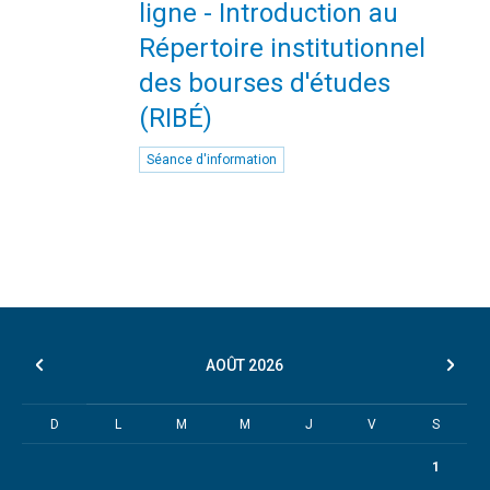
ligne - Introduction au
Répertoire institutionnel
des bourses d'études
(RIBÉ)
Séance d'information
AOÛT
2026
D
L
M
M
J
V
S
1