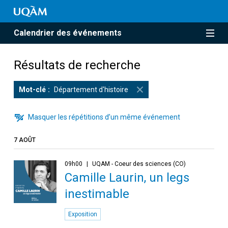
Calendrier des événements
Résultats de recherche
Mot-clé
Département d'histoire
Masquer les répétitions d’un même événement
7 AOÛT
09h00
UQAM - Coeur des sciences (CO)
Camille Laurin, un legs
inestimable
Exposition