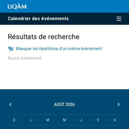
Calendrier des événements
Résultats de recherche
Masquer les répétitions d’un même événement
Aucun événement.
AOÛT
2026
D
L
M
M
J
V
S