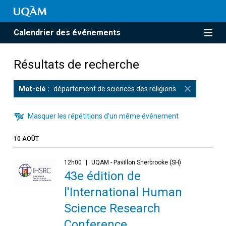
Calendrier des événements
Résultats de recherche
Mot-clé
département de sciences des religions
Masquer les répétitions d’un même événement
10 AOÛT
12h00
UQAM - Pavillon Sherbrooke (SH)
43e édition de
l'International Human
Science Research
Conference