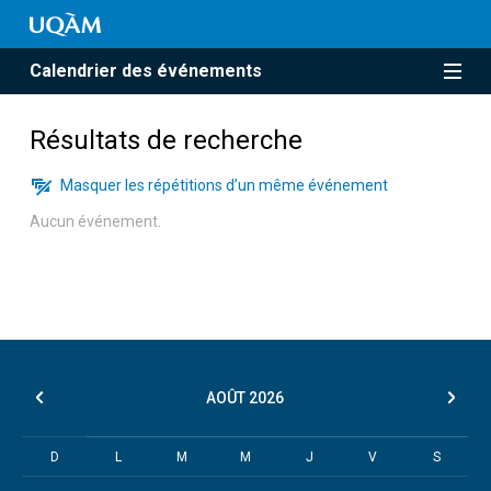
Calendrier des événements
Résultats de recherche
Masquer les répétitions d’un même événement
Aucun événement.
AOÛT
2026
D
L
M
M
J
V
S