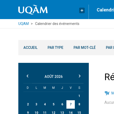
Calendr
UQAM
Calendrier des événements
ACCUEIL
PAR TYPE
PAR MOT-CLÉ
PAR 
Ré
AOÛT
2026
D
L
M
M
J
V
S
M
1
Aucu
2
3
4
5
6
7
8
9
10
11
12
13
14
15