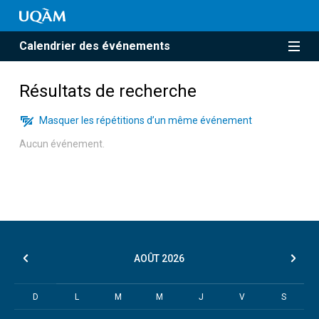
Calendrier des événements
Résultats de recherche
Masquer les répétitions d’un même événement
Aucun événement.
AOÛT
2026
D
L
M
M
J
V
S