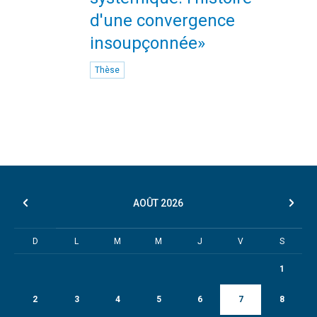
d'une convergence
insoupçonnée»
Thèse
AOÛT
2026
D
L
M
M
J
V
S
1
2
3
4
5
6
7
8