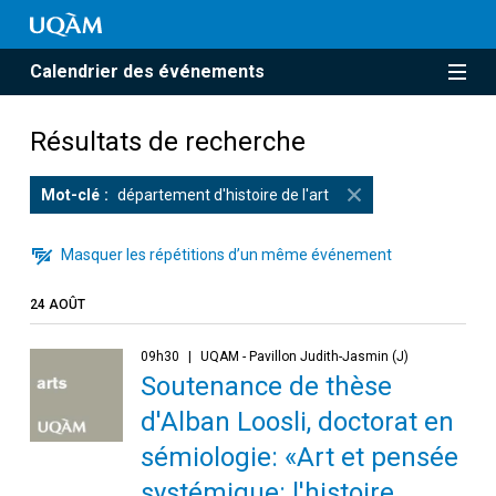
Calendrier des événements
Résultats de recherche
Mot-clé
département d'histoire de l'art
Masquer les répétitions d’un même événement
24 AOÛT
09h30
UQAM - Pavillon Judith-Jasmin (J)
Soutenance de thèse
d'Alban Loosli, doctorat en
sémiologie: «Art et pensée
systémique: l'histoire