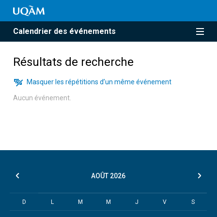
Calendrier des événements
Résultats de recherche
Masquer les répétitions d’un même événement
Aucun événement.
AOÛT
2026
D
L
M
M
J
V
S