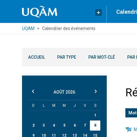
Calendr
UQAM
Calendrier des événements
ACCUEIL
PAR TYPE
PAR MOT-CLÉ
PAR 
Ré
AOÛT
2026
D
L
M
M
J
V
S
Mot
1
2
3
4
5
6
7
8
M
9
10
11
12
13
14
15