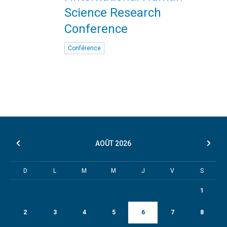
Science Research
Conference
Conférence
AOÛT
2026
D
L
M
M
J
V
S
1
2
3
4
5
6
7
8