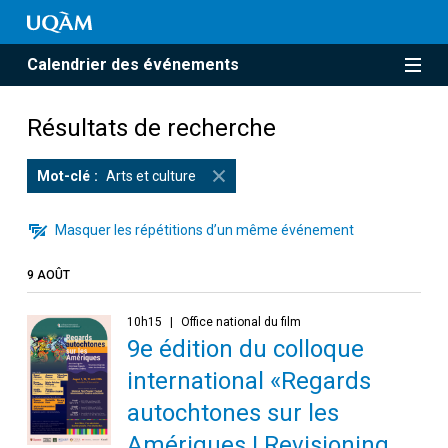
Calendrier des événements
Résultats de recherche
Mot-clé
Arts et culture
Masquer les répétitions d’un même événement
9 AOÛT
10h15
Office national du film
9e édition du colloque
international «Regards
autochtones sur les
Amériques | Revisioning