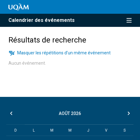
Calendrier des événements
Résultats de recherche
Masquer les répétitions d’un même événement
Aucun événement.
AOÛT
2026
D
L
M
M
J
V
S