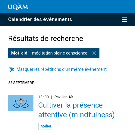
Calendrier des événements
Résultats de recherche
Mot-clé
méditation pleine conscience
Masquer les répétitions d’un même événement
22 SEPTEMBRE
13h00
Pavillon AB
Cultiver la présence
attentive (mindfulness)
Atelier