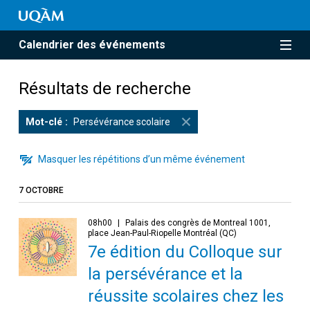
Calendrier des événements
Résultats de recherche
Mot-clé
Persévérance scolaire
Masquer les répétitions d’un même événement
7 OCTOBRE
08h00
Palais des congrès de Montreal 1001,
place Jean-Paul-Riopelle Montréal (QC)
7e édition du Colloque sur
la persévérance et la
réussite scolaires chez les