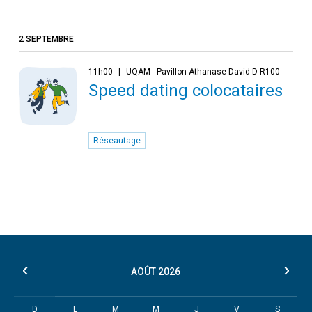
2 SEPTEMBRE
11h00
UQAM - Pavillon Athanase-David D-R100
Speed dating colocataires
Réseautage
AOÛT
2026
D
L
M
M
J
V
S