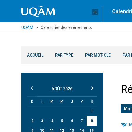
Calendr
UQAM
Calendrier des événements
ACCUEIL
PAR TYPE
PAR MOT-CLÉ
PAR 
Ré
AOÛT
2026
D
L
M
M
J
V
S
Mot
1
2
3
4
5
6
7
8
M
9
10
11
12
13
14
15