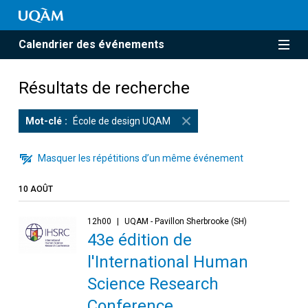
Calendrier des événements
Résultats de recherche
Mot-clé
École de design UQAM
Masquer les répétitions d’un même événement
10 AOÛT
12h00
UQAM - Pavillon Sherbrooke (SH)
43e édition de
l'International Human
Science Research
Conference