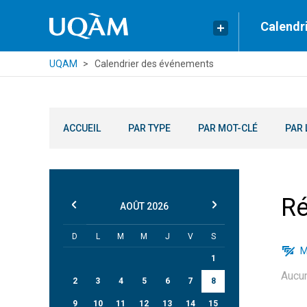
Calendr
UQAM
Calendrier des événements
ACCUEIL
PAR TYPE
PAR MOT-CLÉ
PAR 
Ré
AOÛT
2026
D
L
M
M
J
V
S
M
1
Aucu
2
3
4
5
6
7
8
9
10
11
12
13
14
15